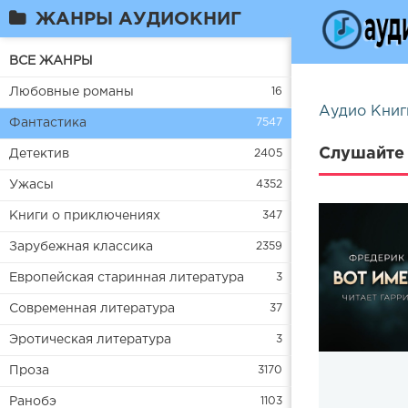
ЖАНРЫ АУДИОКНИГ
ВСЕ ЖАНРЫ
Любовные романы
16
Аудио Книг
Фантастика
7547
Слушайте 
Детектив
2405
Ужасы
4352
Книги о приключениях
347
Зарубежная классика
2359
Европейская старинная литература
3
Современная литература
37
Эротическая литература
3
Проза
3170
Ранобэ
1103