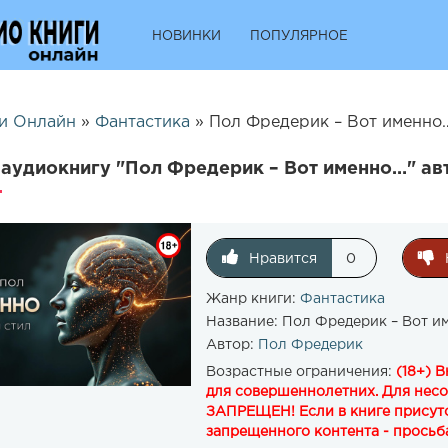
НОВИНКИ
ПОПУЛЯРНОЕ
и Онлайн
»
Фантастика
» Пол Фредерик – Вот именно…
аудиокнигу "Пол Фредерик – Вот именно…" ав
Нравится
0
Жанр книги:
Фантастика
Название:
Пол Фредерик – Вот и
Автор:
Пол Фредерик
Возрастные ограничения:
(18+) 
для совершеннолетних. Для нес
ЗАПРЕЩЕН! Если в книге присутс
запрещенного контента - просьба