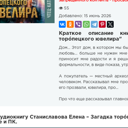
запрещенного контента - просьба
55
Добавлено:
15 июнь 2026
Краткое описание кн
торóпецкого ювелира"
Дом… Этот дом, в котором мы б
любовь… больше не нужен мне о
приносит мне радости и я реши
формальности, в виде показа, ут
А покупатель — местный архео
человеком. Рассказывал мне про
его прозвали, ювелира, про...
Про что еще рассказывал главной
удиокнигу Станиславова Елена – Загадка торó
 и ПК.