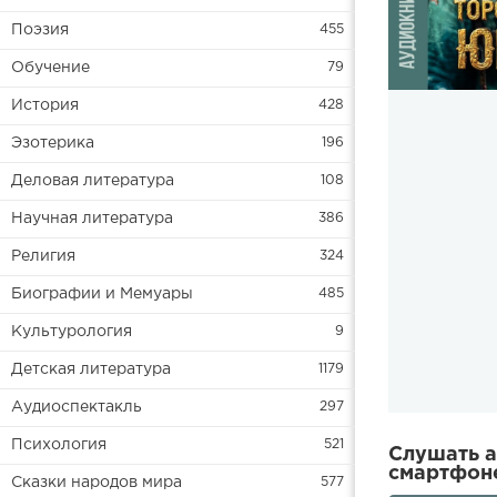
Поэзия
455
Обучение
79
История
428
Эзотерика
196
Деловая литература
108
Научная литература
386
Религия
324
Биографии и Мемуары
485
Культурология
9
Детская литература
1179
Аудиоспектакль
297
Психология
521
Слушать а
смартфоне
Сказки народов мира
577