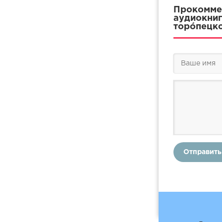
Прокоммен
аудиокниг
торóпецко
Отправить