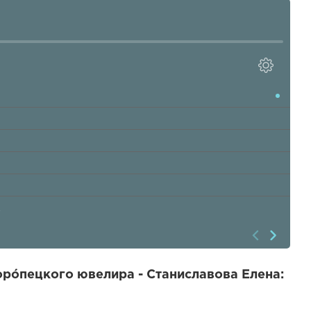
а
орóпецкого ювелира - Станиславова Елена: