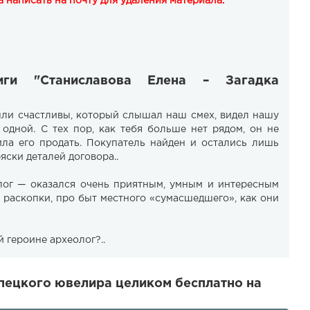
 написать на почту для удаления материала.
иги "Станиславова Елена – Загадка
ыли счастливы, который слышал наш смех, видел нашу
дной. С тех пор, как тебя больше нет рядом, он не
ла его продать. Покупатель найден и остались лишь
ряски деталей договора..
лог — оказался очень приятным, умным и интересным
 раскопки, про быт местного «сумасшедшего», как они
 героине археолог?..
пецкого ювелира целиком бесплатно на