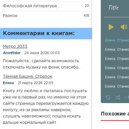
Title
Философская литература
20
Разное
418
Комментарии к книгам:
Елена Стани
Метро 2033
Елена Стани
Aronfilder
24 июня 2026 01:03
Елена Стани
Пожалуйста , сделайте возможность
Елена Стани
отключать музыку на фоне, спасибо.
Елена Стани
​​Тёмная Башня. Стрелок
Елена
21 марта 2026 22:05
Елена Стани
Книгу эту люблю и пыталась послушать
-
уже не в первый раз, но именно на этом
сайте страница перезагружается каждую
минуту, из-за рекламы наверное,
Похожие а
слушать невозможно(( пошла искать
дальше нормальный сайт