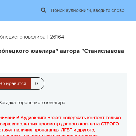
óпецкого ювелира | 26164
рóпецкого ювелира" автора "Станиславова
Не нравится
0
Загадка торóпецкого ювелира
Внимание! Аудиокнига может содержать контент только
овершеннолетних просмотр данного контента СТРОГО
твует наличие пропаганды ЛГБТ и другого,