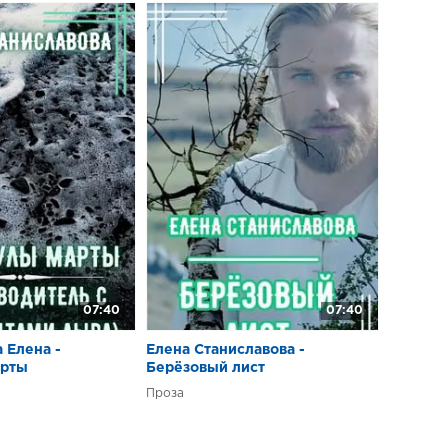
07:40
07:40
 Елена -
Елена Станиславова -
арты
Берёзовый лист
Проза