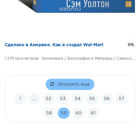
​​Сделано в Америке. Как я создал Wal-Mart
0%
1 279
Экономика / Биографии и Мемуары / Самосовершенствование
Загрузить еще
1
...
52
53
54
55
56
57
58
59
60
61