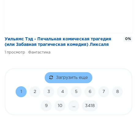
Уильямс Тэд - Печальная комическая трагедия
0%
(или Забавная трагическая комедия) Ликсаля
Лакави
1
Фантастика
Загрузить еще
1
2
3
4
5
6
7
8
9
10
...
3418