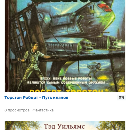
Торстон Роберт - Путь кланов
0%
0
Фантастика