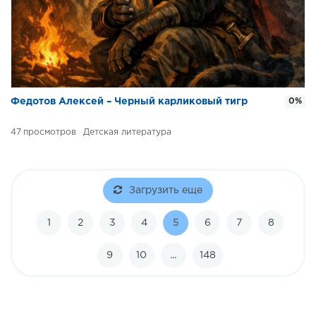
Федотов Алексей – Черный карликовый тигр
0%
47
Детская литература
Загрузить еще
1
2
3
4
5
6
7
8
9
10
...
148