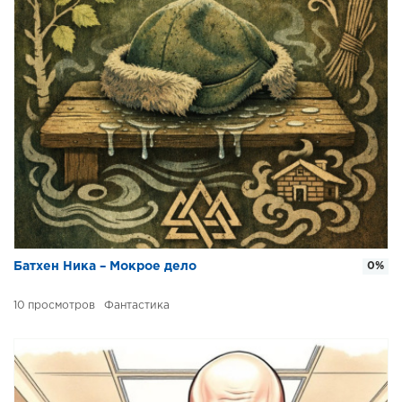
Батхен Ника – Мокрое дело
0%
10
Фантастика