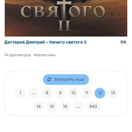
Дегтярев Дмитрий – Ничего святого 2
0%
14
Фантастика
Загрузить еще
1
...
8
9
10
11
12
13
14
15
16
...
943