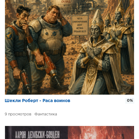
Шекли Роберт - Раса воинов
0%
9
Фантастика