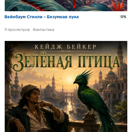
Вейнбаум Стенли – Безумная луна
0%
11
Фантастика