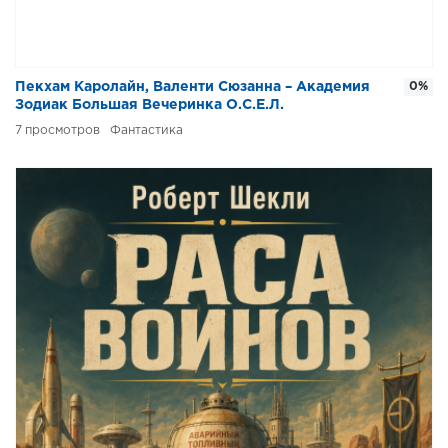
Пекхам Каролайн, Валенти Сюзанна – Академия
0%
Зодиак Большая Вечеринка О.С.Е.Л.
7
Фантастика