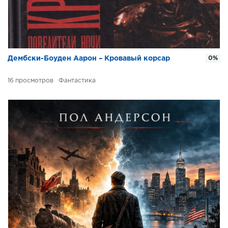
Дембски-Боуден Аарон – Кровавый корсар
0%
16
Фантастика