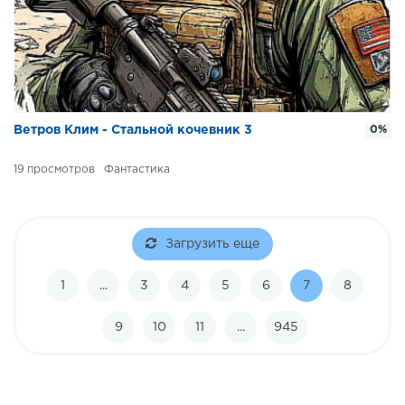
Ветров Клим - Стальной кочевник 3
0%
19
Фантастика
Загрузить еще
1
...
3
4
5
6
7
8
9
10
11
...
945