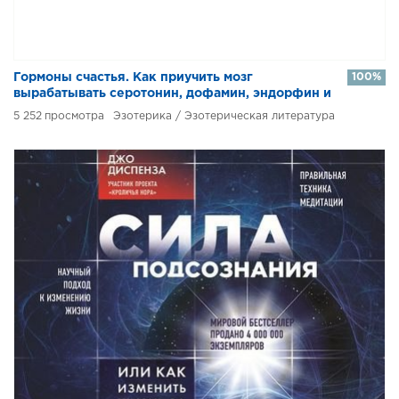
​​Гормоны счастья. Как приучить мозг
100%
вырабатывать серотонин, дофамин, эндорфин и
окситоцин
5 252
Эзотерика / Эзотерическая литература