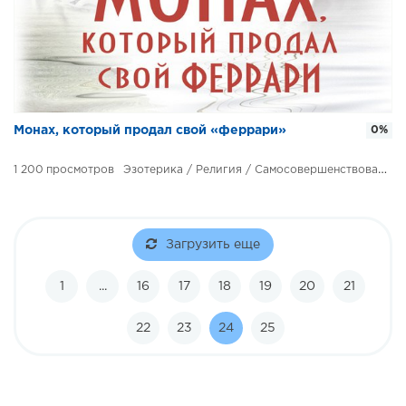
Монах, который продал свой «феррари»
0%
1 200
Эзотерика / Религия / Самосовершенствование
Загрузить еще
1
...
16
17
18
19
20
21
22
23
24
25