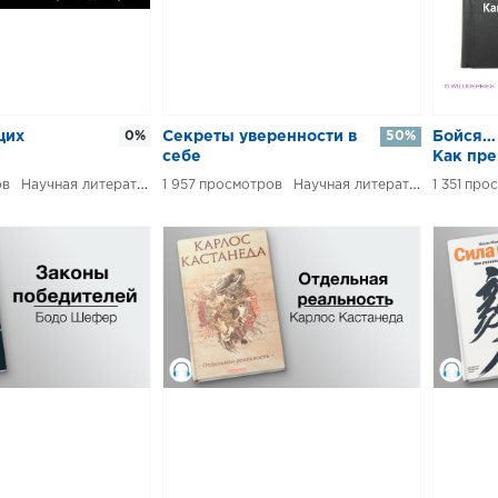
щих
0%
Секреты уверенности в
50%
Бойся… 
себе
Как пре
врага
Научная литература
1 957
Научная литература / Психология / Практическая психология
1 351