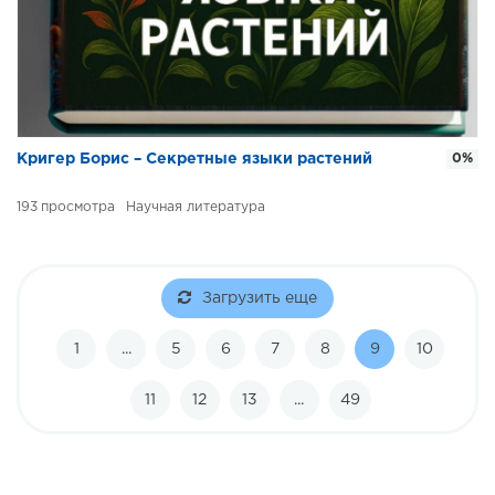
Кригер Борис – Секретные языки растений
0%
193
Научная литература
Загрузить еще
1
...
5
6
7
8
9
10
11
12
13
...
49