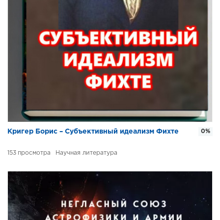
Кригер Борис – Субъективный идеализм Фихте
0%
153
Научная литература