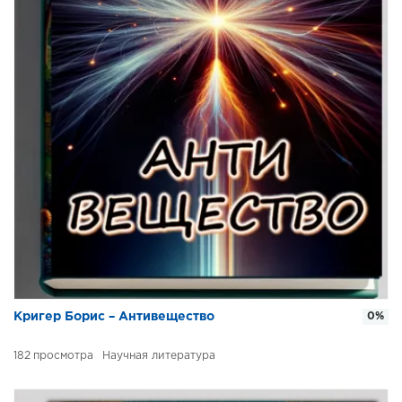
Кригер Борис – Антивещество
0%
182
Научная литература