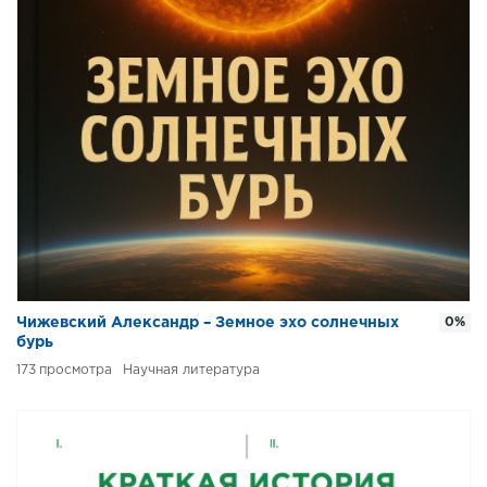
Чижевский Александр – Земное эхо солнечных
0%
бурь
173
Научная литература