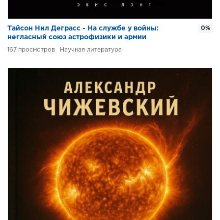
Тайсон Нил Деграсс - На службе у войны:
0%
негласный союз астрофизики и армии
167
Научная литература