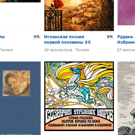
ла
0%
Испанская поэзия
0%
Рудаки 
первой половины XX
Избран
века
Поэзия
49
Поэзия
57