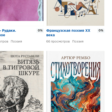
– Рудаки.
0%
Французская поэзия XX
0%
ное
века
Поэзия
66
Поэзия