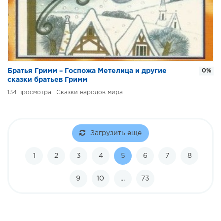
Братья Гримм – Госпожа Метелица и другие
0%
сказки братьев Гримм
134
Сказки народов мира
Загрузить еще
1
2
3
4
5
6
7
8
9
10
...
73