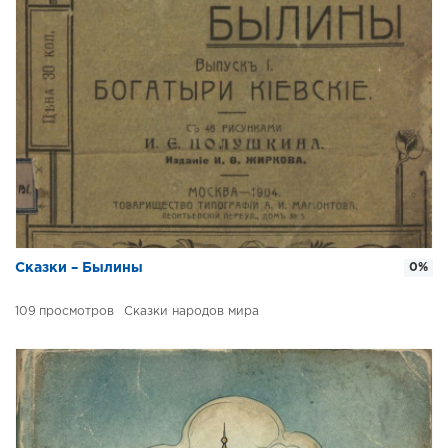
Сказки – Былины
0%
109
Сказки народов мира