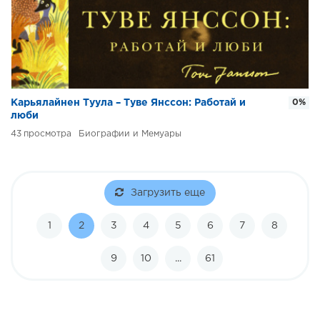
Карьялайнен Туула – Туве Янссон: Работай и
0%
люби
43
Биографии и Мемуары
Загрузить еще
1
2
3
4
5
6
7
8
9
10
...
61