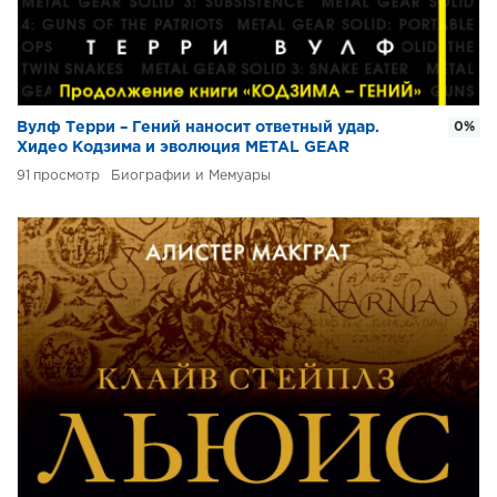
Вулф Терри – Гений наносит ответный удар.
0%
Хидео Кодзима и эволюция METAL GEAR
91
Биографии и Мемуары