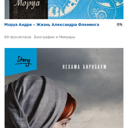
Моруа Андре – Жизнь Александра Флеминга
0%
89
Биографии и Мемуары