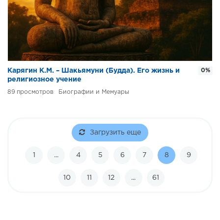
Карягин К.М. – Шакьямуни (Будда). Его жизнь и
0%
религиозное учение
89
Биографии и Мемуары
Загрузить еще
1
...
4
5
6
7
8
9
10
11
12
...
61