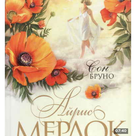
25
26
27
28
29
30
31
07:40