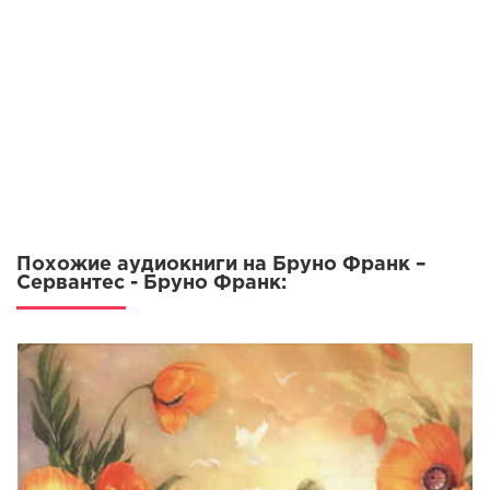
11
12
13
14
15
16
17
Похожие аудиокниги на Бруно Франк –
18
Сервантес - Бруно Франк:
19
20
21
22
23
24