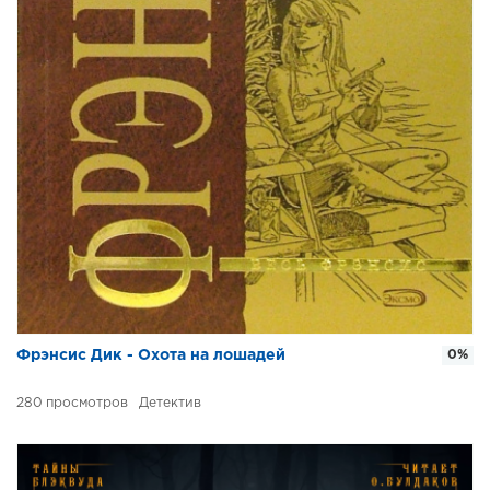
Фрэнсис Дик - Охота на лошадей
0%
280
Детектив