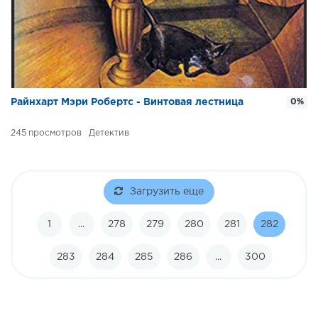
Райнхарт Мэри Робертс - Винтовая лестница
0%
245
Детектив
Загрузить еще
1
...
278
279
280
281
282
283
284
285
286
...
300