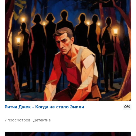
Ритчи Джек - Когда не стало Эмили
0%
7
Детектив