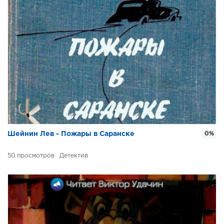
Шейнин Лев - Пожары в Саранске
0%
50
Детектив