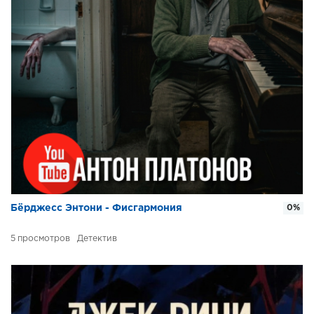
Бёрджесс Энтони - Фисгармония
0%
5
Детектив