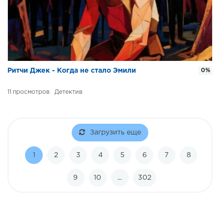
Ритчи Джек - Когда не стало Эмили
0%
11
Детектив
Загрузить еще
1
2
3
4
5
6
7
8
9
10
...
302