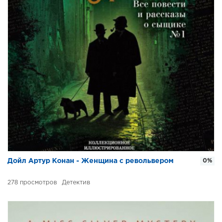
Дойл Артур Конан - Женщина с револьвером
0%
278
Детектив