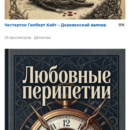
Честертон Гилберт Кийт – Деревенский вампир
0%
25
Детектив