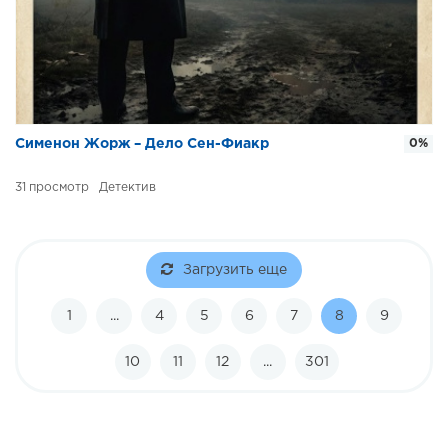
Сименон Жорж – Дело Сен-Фиакр
0%
31
Детектив
Загрузить еще
1
...
4
5
6
7
8
9
10
11
12
...
301