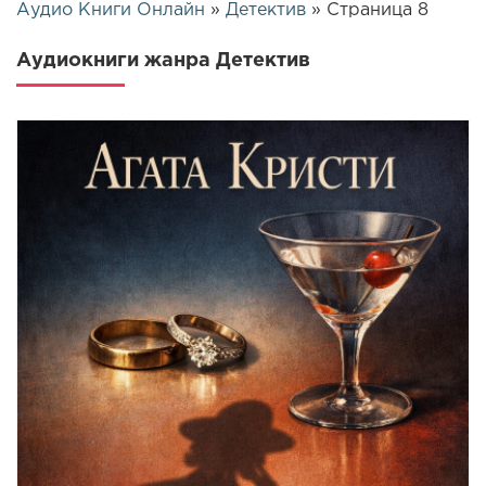
Аудио Книги Онлайн
»
Детектив
» Страница 8
Аудиокниги жанра Детектив