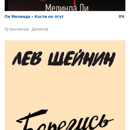
Ли Мелинда – Кости не лгут
0%
32
Детектив