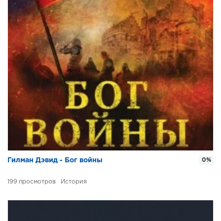
Гилман Дэвид - Бог войны
0%
199
История