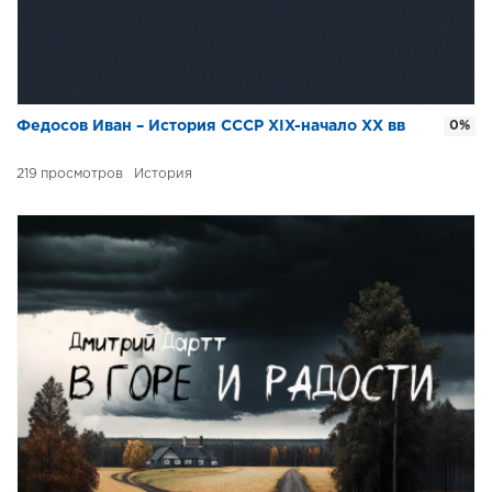
Федосов Иван – История СССР XIX-начало XX вв
0%
219
История