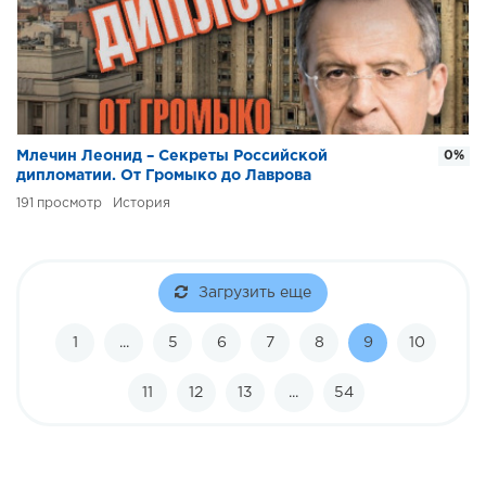
Млечин Леонид – Секреты Российской
0%
дипломатии. От Громыко до Лаврова
191
История
Загрузить еще
1
...
5
6
7
8
9
10
11
12
13
...
54