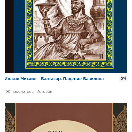
Ишков Михаил – Валтасар. Падение Вавилона
0%
190
История