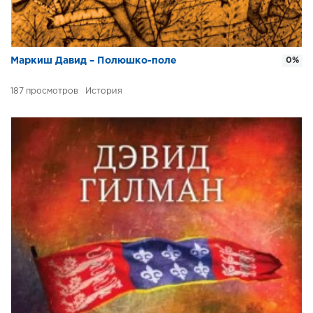
Маркиш Давид – Полюшко-поле
0%
187
История