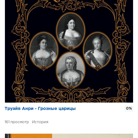
Труайя Анри - Грозные царицы
0%
161
История