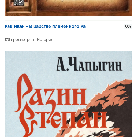
Рак Иван - В царстве пламенного Ра
0%
175
История