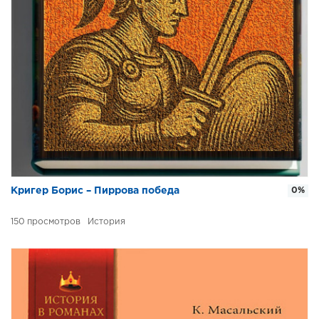
Кригер Борис – Пиррова победа
0%
150
История