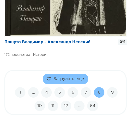
Пашуто Владимир - Александр Невский
0%
172
История
Загрузить еще
1
...
4
5
6
7
8
9
10
11
12
...
54