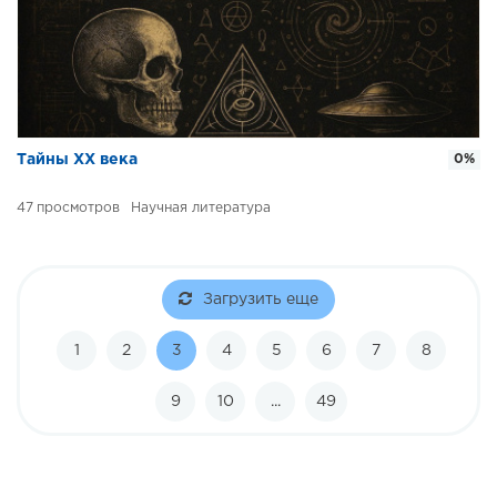
Тайны ХХ века
0%
47
Научная литература
Загрузить еще
1
2
3
4
5
6
7
8
9
10
...
49