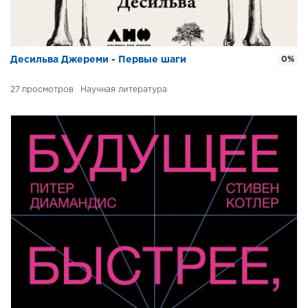
Десильва Джереми - Первые шаги
0%
27
Научная литература