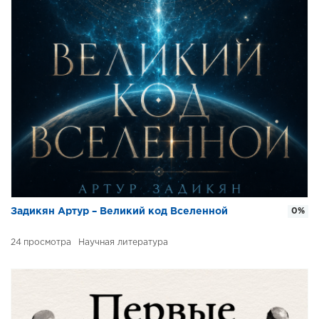
Задикян Артур – Великий код Вселенной
0%
24
Научная литература