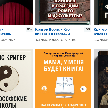
 –
0%
Кригер Борис – Кто
0%
Кригер 
ктера.
виновен в трагедии
Филосо
бак
Ромео и Джульетты
Обучение
158
Обучение
253