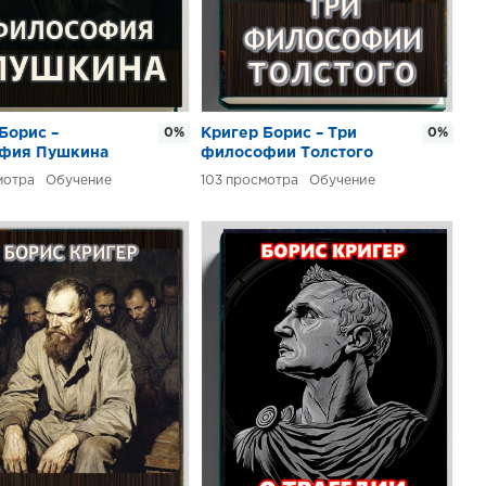
Борис –
0%
Кригер Борис – Три
0%
фия Пушкина
философии Толстого
Обучение
103
Обучение