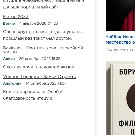
слушать невозможно(( пошла искать
дальше нормальный сайт
Метро 2033
Bongo
4 января 2026 04:23
Очень круто, только когда слушал в
Чаббак Ивана
прошлый раз текст был другой.
Мастерство а
Техника Чаб
Baeksam – Охотник хочет спокойной
104
жизни
Алиса
20 декабря 2025 15:35
Охотник хочет спакоеной жизни
Уолпол Гораций - Замок Отранто
Анатолий
14 октября 2025 14:57
Книга понравилась. Особая
благодарность чтецу!!!