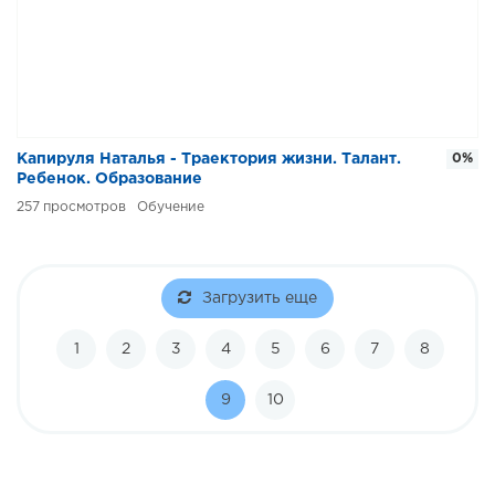
Капируля Наталья - Траектория жизни. Талант.
0%
Ребенок. Образование
257
Обучение
Загрузить еще
1
2
3
4
5
6
7
8
9
10