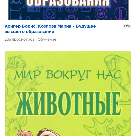
Кригер Борис, Козлова Мария - Будущее
0%
высшего образования
235
Обучение