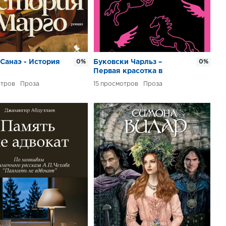
Санаэ - История
0%
Буковски Чарльз –
0%
Первая красотка в
городе
Проза
15
Проза