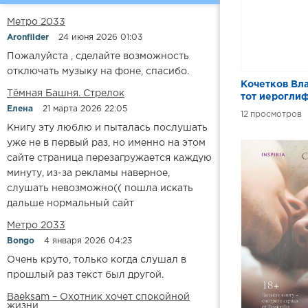
Метро 2033
Aronfilder
24 июня 2026 01:03
Пожалуйста , сделайте возможность
отключать музыку на фоне, спасибо.
Кочетков Вл
​​Тёмная Башня. Стрелок
тот иерогли
Елена
21 марта 2026 22:05
12
Книгу эту люблю и пыталась послушать
уже не в первый раз, но именно на этом
сайте страница перезагружается каждую
минуту, из-за рекламы наверное,
слушать невозможно(( пошла искать
дальше нормальный сайт
Метро 2033
Bongo
4 января 2026 04:23
Очень круто, только когда слушал в
прошлый раз текст был другой.
Baeksam – Охотник хочет спокойной
жизни