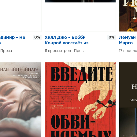
адимир – Не
0%
Хилл Джо – Бобби
0%
Лемуан 
ф
Конрой восстаёт из
Марго
мёртвых
Проза
11
Проза
17