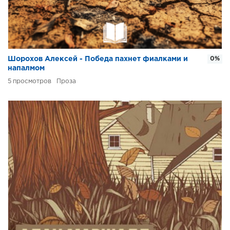
Шорохов Алексей - Победа пахнет фиалками и
0%
напалмом
5
Проза