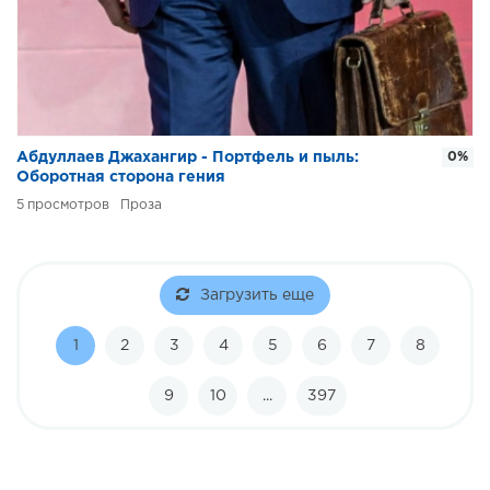
Абдуллаев Джахангир - Портфель и пыль:
0%
Оборотная сторона гения
5
Проза
Загрузить еще
1
2
3
4
5
6
7
8
9
10
...
397