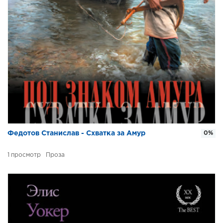
Федотов Станислав - Схватка за Амур
0%
1
Проза