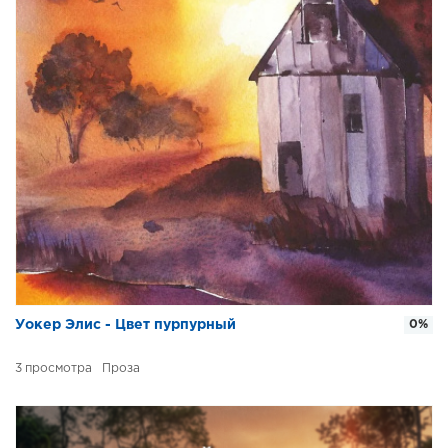
Уокер Элис - Цвет пурпурный
0%
3
Проза