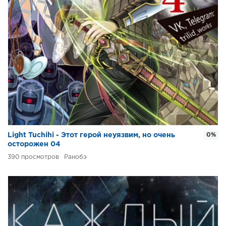
Light Tuchihi - Этот герой неуязвим, но очень
0%
осторожен 04
390
Ранобэ