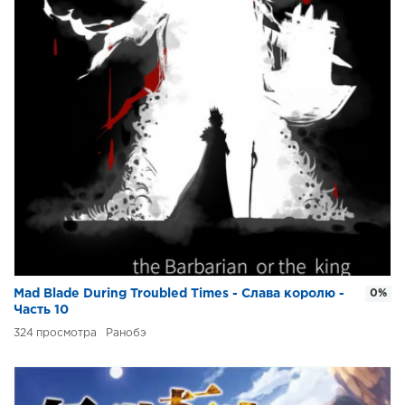
Mad Blade During Troubled Times - Слава королю -
0%
Часть 10
324
Ранобэ