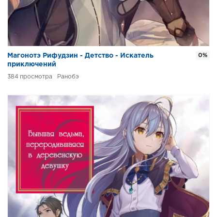
Магонотэ Рифудзин - Детство - Искатель
0%
приключений
384
Ранобэ