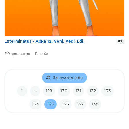
Exterminatus - Арка 12. Veni, Vedi, Edi.
0%
319
Ранобэ
Загрузить еще
1
...
129
130
131
132
133
134
135
136
137
138