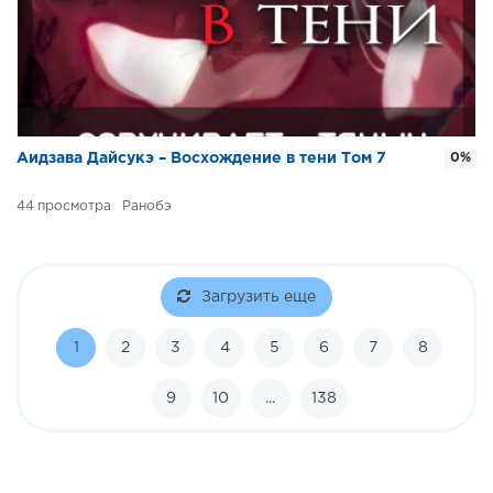
Аидзава Дайсукэ – Восхождение в тени Том 7
0%
44
Ранобэ
Загрузить еще
1
2
3
4
5
6
7
8
9
10
...
138