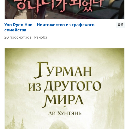
Yoo Ryeo Han – Ничтожество из графского
0%
семейства
20
Ранобэ