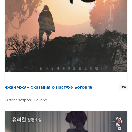
Чжай Чжу – Сказания о Пастухе Богов 18
0%
18
Ранобэ