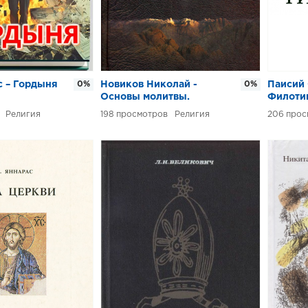
с – Гордыня
0%
Новиков Николай -
0%
Паисий 
Основы молитвы.
Филоти
Беседы о внутренней
Религия
198
Религия
206
жизни