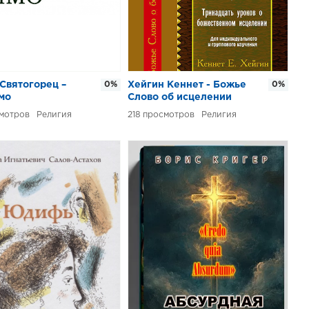
Святогорец –
0%
Хейгин Кеннет - Божье
0%
мо
Слово об исцелении
Религия
218
Религия