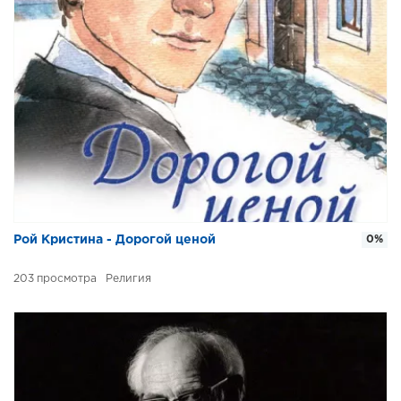
Рой Кристина - Дорогой ценой
0%
203
Религия