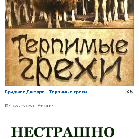
Бриджес Джерри - Терпимые грехи
0%
197
Религия