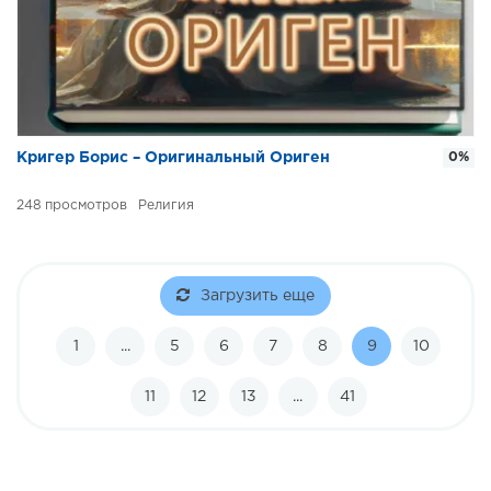
Кригер Борис – Оригинальный Ориген
0%
248
Религия
Загрузить еще
1
...
5
6
7
8
9
10
11
12
13
...
41