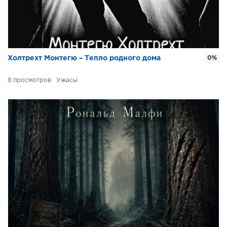
Холтрехт Монтегю – Тепло родного дома
0%
8
Ужасы