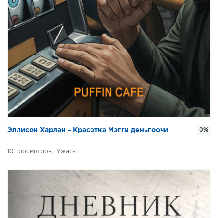
Эллисон Харлан – Красотка Мэгги деньгоочи
0%
10
Ужасы