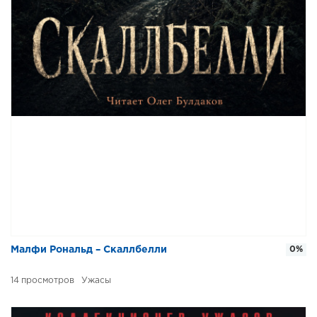
Малфи Рональд – Скаллбелли
0%
14
Ужасы