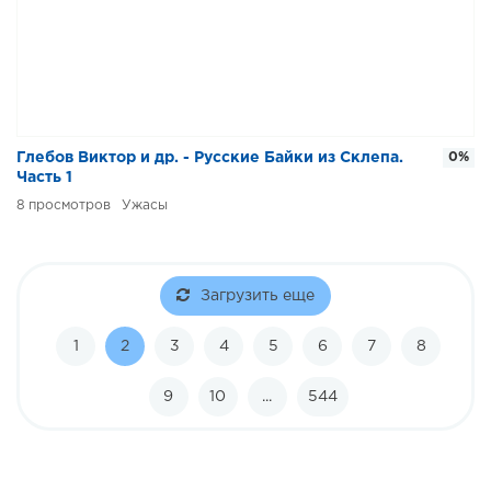
Глебов Виктор и др. - Русские Байки из Склепа.
0%
Часть 1
8
Ужасы
Загрузить еще
1
2
3
4
5
6
7
8
9
10
...
544