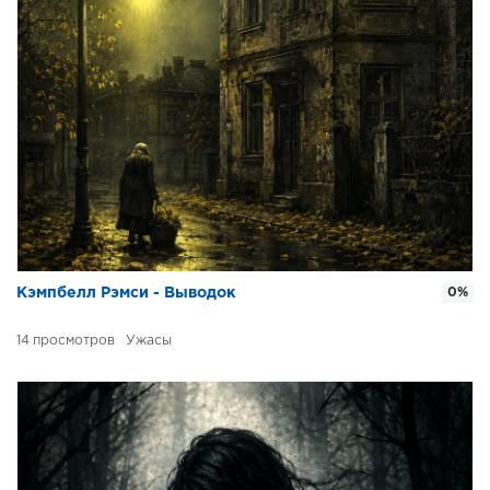
Кэмпбелл Рэмси - Выводок
0%
14
Ужасы