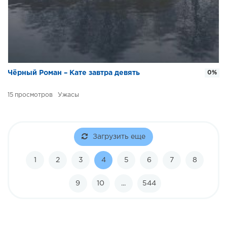
Чёрный Роман – Кате завтра девять
0%
15
Ужасы
Загрузить еще
1
2
3
4
5
6
7
8
9
10
...
544