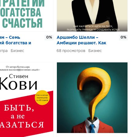
м – Семь
0%
Аршамбо Шелли –
0%
ий богатства и
Амбиции решают. Как
научиться идти на риск,
Бизнес
68
Бизнес
разрушать границы и
создавать успех на
своих собственных
условиях