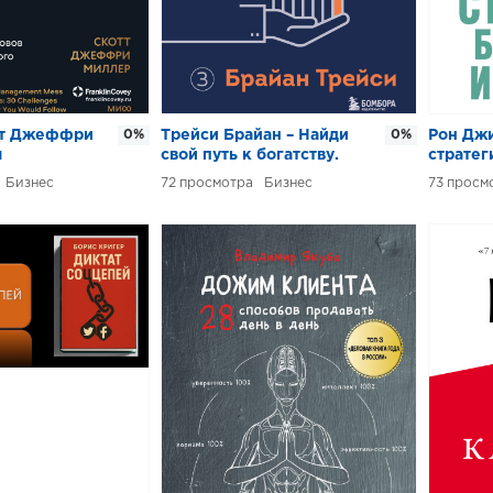
тт Джеффри
0%
Трейси Брайан – Найди
0%
Рон Джи
м
свой путь к богатству.
стратег
. 30
Как достигнуть
счастья
Бизнес
72
Бизнес
73
овов для
финансового успеха и
го
процветания