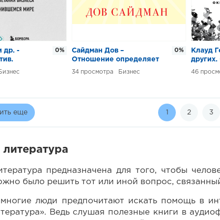
 др. -
0%
Сайдман Дов –
0%
Клауд Г
тив.
Отношение определяет
других
ивания и
результат
определ
Бизнес
34
Бизнес
46
бизнеса в
я мире
ить еще
1
2
3
 литература
итература предназначена для того, чтобы чело
ожно было решить тот или иной вопрос, связанны
 многие люди предпочитают искать помощь в инт
итература». Ведь слушая полезные книги в ауди