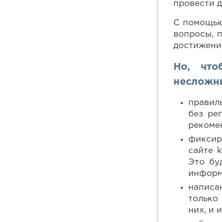
провести д
С помощью
вопросы, 
достижени
Но, что
несложн
правил
без ре
рекомен
фиксир
сайте 
Это бу
информ
написа
только
них, и 