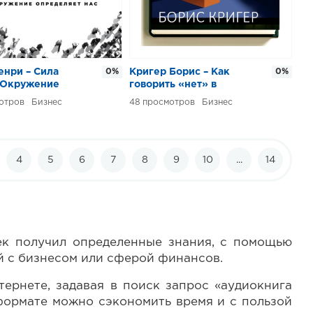
енри – Сила
0%
Кригер Борис – Как
0%
. Окружение
говорить «нет» в
яет нас
бизнесе
Бизнес
48
Бизнес
4
5
6
7
8
9
10
...
14
век получил определенные знания, с помощью
й с бизнесом или сферой финансов.
ернете, задавая в поиск запрос «аудиокнига
оформате можно сэкономить время и с пользой