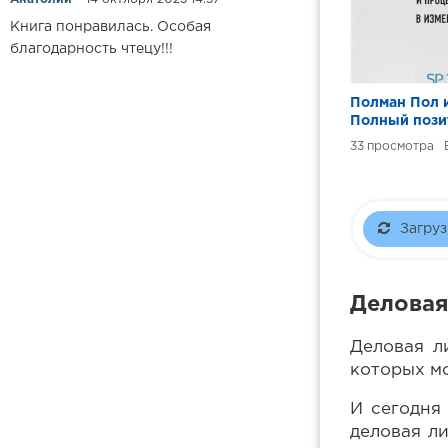
Книга понравилась. Особая
благодарность чтецу!!!
Полман Пол и
Полный пози
Формула выж
33
процветания 
изменившемс
Загруз
Деловая
Деловая л
которых м
И сегодня
деловая л