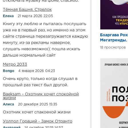
отключать музыку на фоне, спасибо.
​​Тёмная Башня. Стрелок
Елена
21 марта 2026 22:05
Книгу эту люблю и пыталась послушать
уже не в первый раз, но именно на этом
Бхаргава Рох
сайте страница перезагружается каждую
Мегатренды.
минуту, из-за рекламы наверное,
предсказыва
18
слушать невозможно(( пошла искать
грядущие те
дальше нормальный сайт
видеть то, ч
другие
Метро 2033
Bongo
4 января 2026 04:23
Очень круто, только когда слушал в
прошлый раз текст был другой.
Baeksam – Охотник хочет спокойной
жизни
Алиса
20 декабря 2025 15:35
Охотник хочет спакоеной жизни
Уолпол Гораций - Замок Отранто
Анатолий
14 октября 2025 14:57