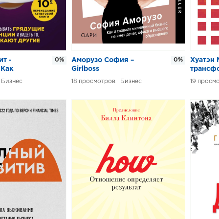
ит -
0%
Аморузо София –
0%
Хуатэн 
 Как
Girlboss
трансф
ть
Бизнес
18
Бизнес
19
нденции и
то упускают