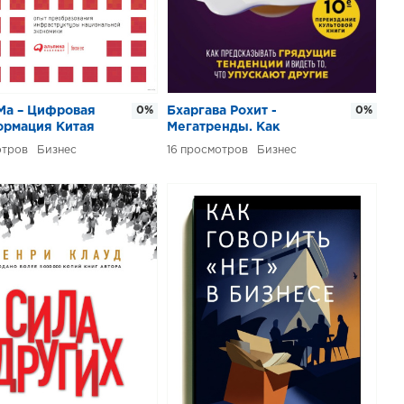
Ма – Цифровая
0%
Бхаргава Рохит -
0%
ормация Китая
Мегатренды. Как
предсказывать
Бизнес
16
Бизнес
грядущие тенденции и
видеть то, что упускают
другие