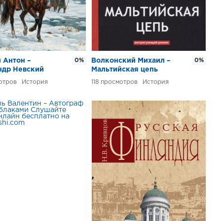
 Антон –
0%
Волконский Михаил –
0%
ндр Невский
Мальтийская цепь
История
118
История