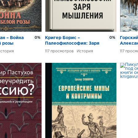
ан – Война
0%
Кригер Борис –
0%
Горский
й розы
Палеофилософия: Заря
Алекса
мышления
стория
117
История
117