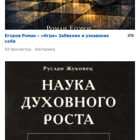
Егоров Роман – «Игра» Забвение и узнавание
0%
себя
92
Эзотерика