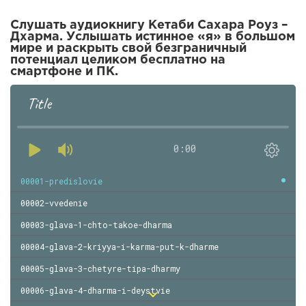
Слушать аудиокнигу Кетаби Сахара Роуз –
Дхарма. Услышать истинное «я» в большом
мире и раскрыть свой безграничный
потенциал целиком бесплатно на
смартфоне и ПК.
Title
0:00
00001-predislovie
00002-vvedenie
00003-glava-1-chto-takoe-dharma
00004-glava-2-kriyya-i-karma-put-k-dharme
00005-glava-3-chetyre-tipa-dharmy
00006-glava-4-dharma-i-deystvie