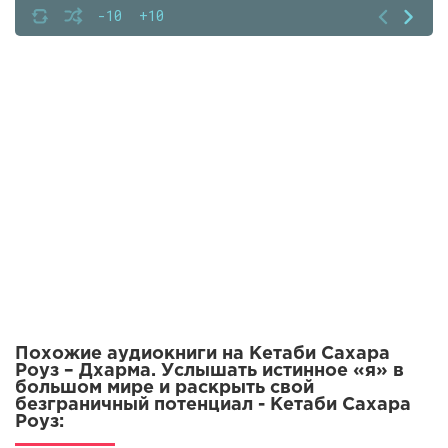
00007-glava-5-doshi-i-dharma
-10
+10
00008-glava-6-dharmicheskie-arhetipy
00009-glava-7-plan-dharmy
00010-glava-8-perehod-k-deystviyu-trebuet-smelosti
00011-glava-9-rabota-v-radost
00012-glava-10-sluzhenie-miru
00013-glava-11-vse-dorogi-vedut-k-dharme
Похожие аудиокниги на Кетаби Сахара
Роуз – Дхарма. Услышать истинное «я» в
большом мире и раскрыть свой
безграничный потенциал - Кетаби Сахара
Роуз: