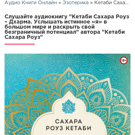
Аудио Книги Онлайн
»
Эзотерика
» Кетаби Сахара Роуз – Дхарма. Услышать истинное «я» в большом мире и раскрыть свой безграничный потенциал | 26031
Слушайте аудиокнигу "Кетаби Сахара Роуз
– Дхарма. Услышать истинное «я» в
большом мире и раскрыть свой
безграничный потенциал" автора "Кетаби
Сахара Роуз"