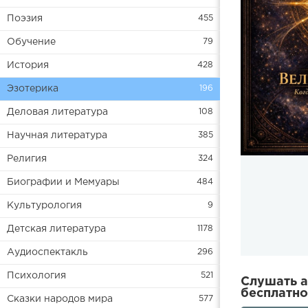
Поэзия
455
Обучение
79
История
428
Эзотерика
196
Деловая литература
108
Научная литература
385
Религия
324
Биографии и Мемуары
484
Культурология
9
Детская литература
1178
Аудиоспектакль
296
Психология
521
Слушать а
бесплатно
Сказки народов мира
577