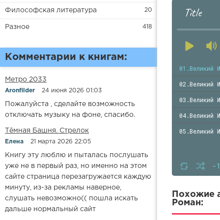
Title
Философская литература
20
Разное
418
Комментарии к книгам:
01.Великий 
Метро 2033
02.Великий 
Aronfilder
24 июня 2026 01:03
03.Великий 
Пожалуйста , сделайте возможность
04.Великий 
отключать музыку на фоне, спасибо.
05.Великий 
​​Тёмная Башня. Стрелок
Елена
21 марта 2026 22:05
Книгу эту люблю и пыталась послушать
-
уже не в первый раз, но именно на этом
сайте страница перезагружается каждую
минуту, из-за рекламы наверное,
Похожие а
слушать невозможно(( пошла искать
Роман:
дальше нормальный сайт