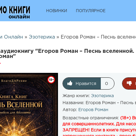
НОВИНКИ
ПОПУЛЯРНОЕ
и Онлайн
»
Эзотерика
» Егоров Роман – Песнь вселенн
аудиокнигу "Егоров Роман – Песнь вселенной. 
оман"
Нравится
0
Жанр книги:
Эзотерика
Название:
Егоров Роман – Песнь 
Автор:
Егоров Роман
Возрастные ограничения:
(18+) 
для совершеннолетних. Для нес
ЗАПРЕЩЕН! Если в книге присутс