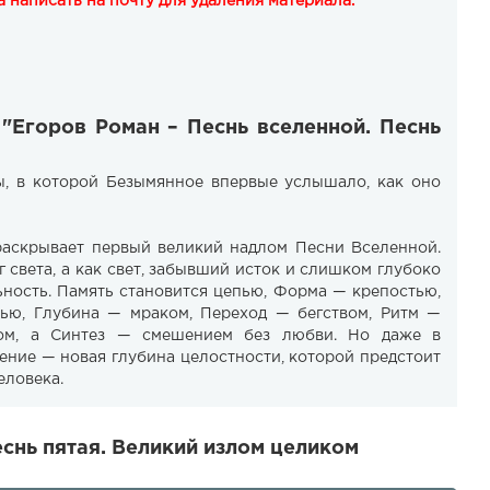
 написать на почту для удаления материала.
 "Егоров Роман – Песнь вселенной. Песнь
ы, в которой Безымянное впервые услышало, как оно
раскрывает первый великий надлом Песни Вселенной.
г света, а как свет, забывший исток и слишком глубоко
ность. Память становится цепью, Форма — крепостью,
ью, Глубина — мраком, Переход — бегством, Ритм —
дом, а Синтез — смешением без любви. Но даже в
ение — новая глубина целостности, которой предстоит
еловека.
снь пятая. Великий излом целиком