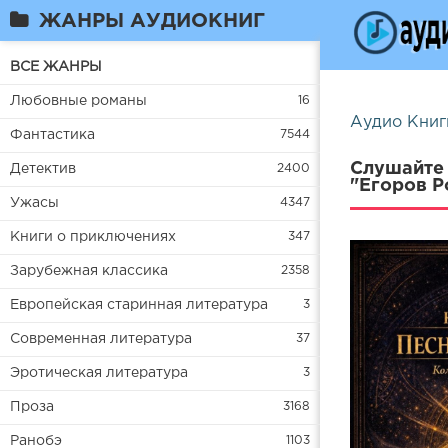
ЖАНРЫ АУДИОКНИГ
ВСЕ ЖАНРЫ
Любовные романы
16
Аудио Книг
Фантастика
7544
Слушайте 
Детектив
2400
"Егоров Р
Ужасы
4347
Книги о приключениях
347
Зарубежная классика
2358
Европейская старинная литература
3
Современная литература
37
Эротическая литература
3
Проза
3168
Ранобэ
1103