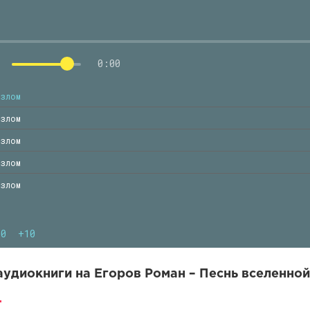
0:00
Излом
Излом
Излом
Излом
Излом
10
+10
удиокниги на Егоров Роман – Песнь вселенной.