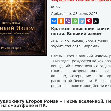
запрещенного контента - просьба
36
Добавлено:
08 июль 2026
Краткое описание книги
пятая. Великий излом"
«Не было начала, кроме тишин
звучит, становясь мирами»
Песнь Пятая «Великий Излом» 
Тьма здесь рождается не как вра
вошедший в собственную отдель
Пламя — пожаром, Связь — сет
колесом, Созерцание — холо
расколотой Песни спит Возвращ
родиться после миров, Земли и ч
удиокнигу Егоров Роман – Песнь вселенной. Пе
 на смартфоне и ПК.