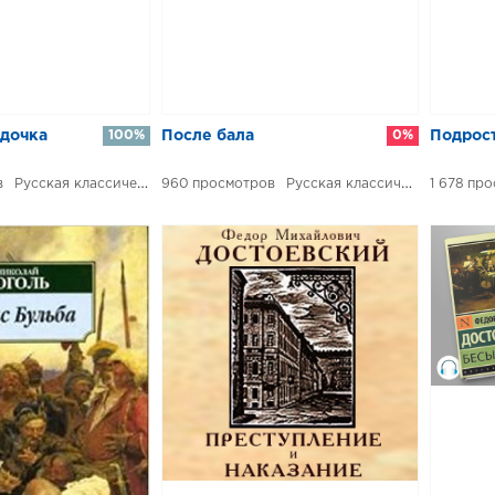
 дочка
100%
После бала
0%
Подрос
Русская классическая проза
960
Русская классическая проза
1 678