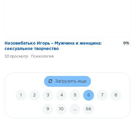
Незовибатько Игорь – Мужчина и женщина:
0%
сексуальное творчество
121
Психология
Загрузить еще
1
2
3
4
5
6
7
8
9
10
...
66