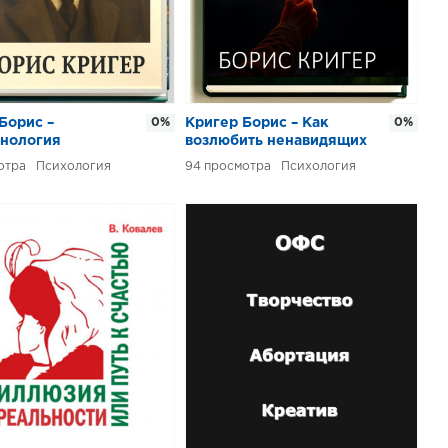
Борис –
0%
Кригер Борис – Как
0%
нология
возлюбить ненавидящих
а Гуссерля
нас
Психология
94
Психология