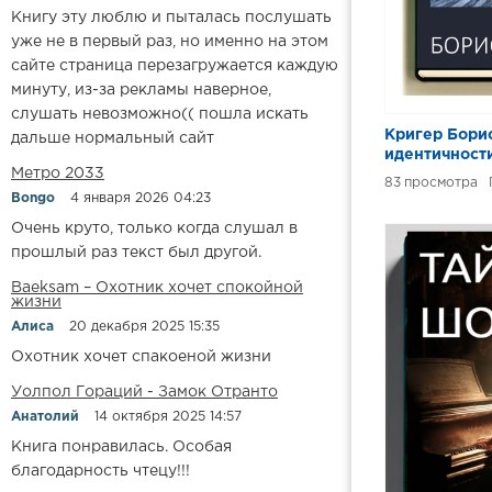
Книгу эту люблю и пыталась послушать
уже не в первый раз, но именно на этом
сайте страница перезагружается каждую
минуту, из-за рекламы наверное,
слушать невозможно(( пошла искать
Кригер Бори
дальше нормальный сайт
идентичност
Метро 2033
динамика бы
83
Bongo
4 января 2026 04:23
Очень круто, только когда слушал в
прошлый раз текст был другой.
Baeksam – Охотник хочет спокойной
жизни
Алиса
20 декабря 2025 15:35
Охотник хочет спакоеной жизни
Уолпол Гораций - Замок Отранто
Анатолий
14 октября 2025 14:57
Книга понравилась. Особая
благодарность чтецу!!!