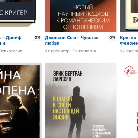
с – Дрейф
0%
Джонсон Сью – Чувство
0%
Кригер 
и и
любви
Феноме
тия
Эдмунд
Психология
101
Психология
92