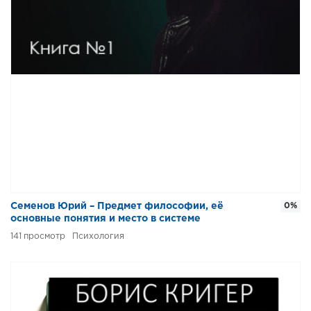
Семенов Юрий – Предмет философии, её
0%
основные понятия и место в системе
человеческого знания
141
Психология