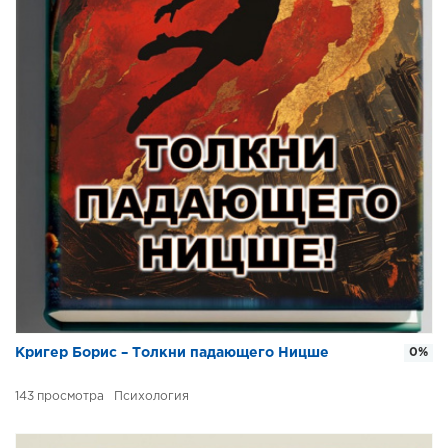
Кригер Борис – Толкни падающего Ницше
0%
143
Психология