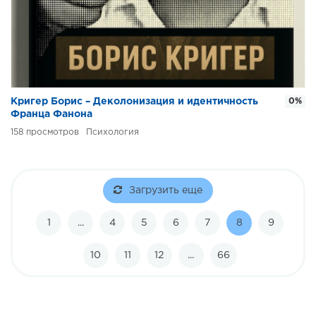
Кригер Борис – Деколонизация и идентичность
0%
Франца Фанона
158
Психология
Загрузить еще
1
...
4
5
6
7
8
9
10
11
12
...
66