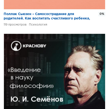
Поллак Сьюзен – Самосострадание для
0%
родителей. Как воспитать счастливого ребенка,
заботясь о себе
119
Психология