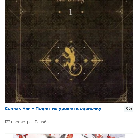
Соннак Чан – Поднятие уровня в одиночку
0%
173
Ранобэ