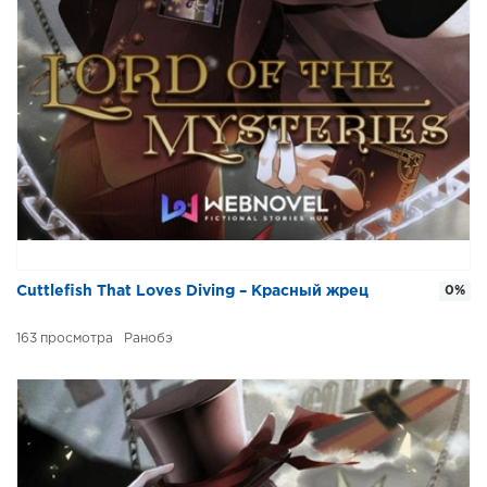
Cuttlefish That Loves Diving – Красный жрец
0%
163
Ранобэ