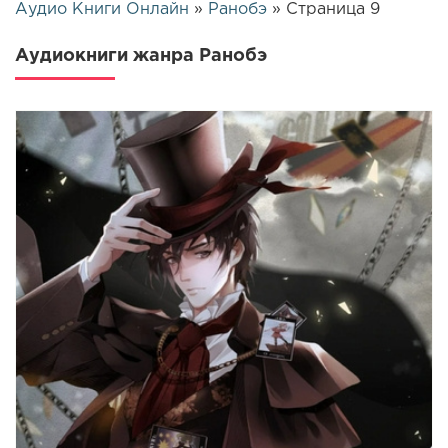
Аудио Книги Онлайн
»
Ранобэ
» Страница 9
Аудиокниги жанра Ранобэ