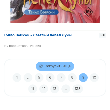
Тэнло Вейчжи – Светлый пепел Луны
0%
187
Ранобэ
Загрузить еще
1
...
5
6
7
8
9
10
11
12
13
...
138