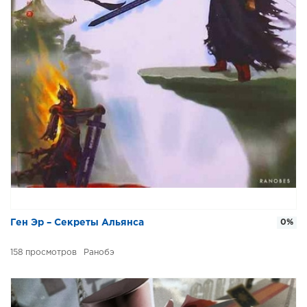
Ген Эр – Секреты Альянса
0%
158
Ранобэ