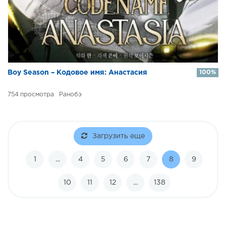
Boy Season – Кодовое имя: Анастасия
100%
754
Ранобэ
Загрузить еще
1
...
4
5
6
7
8
9
10
11
12
...
138