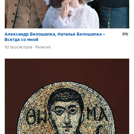
Александр Белошапка, Наталья Белошапка –
0%
Всегда со мной
112
Религия