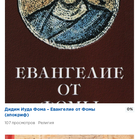
Дидим Иуда Фома – Евангелие от Фомы
0%
(апокриф)
107
Религия