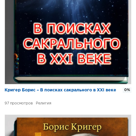
Кригер Борис – В поисках сакрального в XXI веке
0%
97
Религия