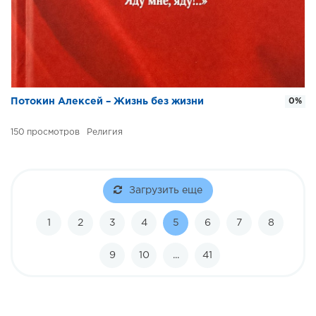
Потокин Алексей – Жизнь без жизни
0%
150
Религия
Загрузить еще
1
2
3
4
5
6
7
8
9
10
...
41