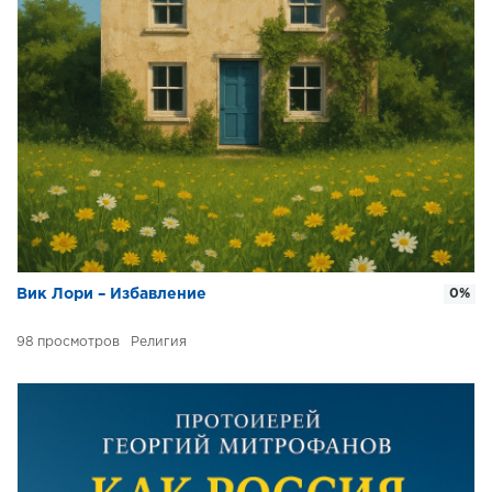
Вик Лори – Избавление
0%
98
Религия