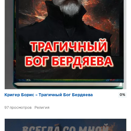
Кригер Борис – Трагичный Бог Бердяева
0%
97
Религия