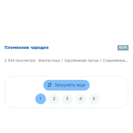
​​Племянник чародея
60%
2 344
Фантастика / Зарубежная проза / Современная литература
Загрузить еще
1
2
3
4
5