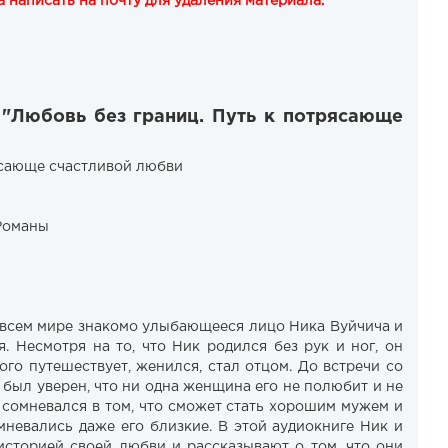
 написать на почту для удаления материала.
"​​Любовь без границ. Путь к потрясающе
ясающе счастливой любви
Романы
всем мире знакомо улыбающееся лицо Ника Вуйчича и
. Несмотря на то, что Ник родился без рук и ног, он
го путешествует, женился, стал отцом. До встречи со
был уверен, что ни одна женщина его не полюбит и не
н сомневался в том, что сможет стать хорошим мужем и
омневались даже его близкие. В этой аудиокниге Ник и
историей своей любви и рассказывают о том, что они