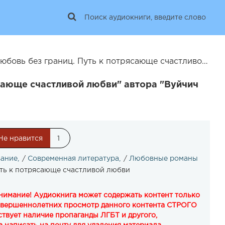
Любовь без границ. Путь к потрясающе счастливой любви | 649
ясающе счастливой любви" автора "Вуйчич
Не нравится
1
вание
/
Современная литература
/
Любовные романы
уть к потрясающе счастливой любви
Внимание! Аудиокнига может содержать контент только
овершеннолетних просмотр данного контента СТРОГО
твует наличие пропаганды ЛГБТ и другого,