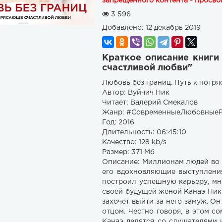
запрещенного контента - просьба
3 596
Добавлено:
12 декабрь 2019
Краткое описание книги 
счастливой любви"
Любовь без границ. Путь к потр
Автор: Вуйчич Ник
Читает: Валерий Смекалов
Жанр: #СовременныеЛюбовные
Год: 2016
Длительность: 06:45:10
Качество: 128 kb/s
Размер: 371 Мб
Описание: Миллионам людей во 
его вдохновляющие выступления
построил успешную карьеру, мно
своей будущей женой Канаэ Ник 
захочет выйти за него замуж. О
отцом. Честно говоря, в этом с
Канаэ делятся со слушателями 