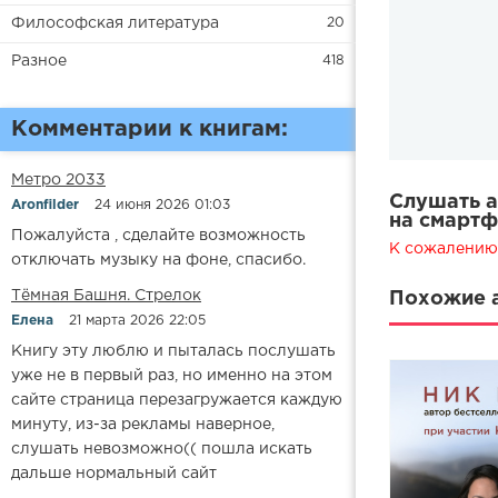
Философская литература
20
Разное
418
Комментарии к книгам:
Метро 2033
Слушать а
Aronfilder
24 июня 2026 01:03
на смартф
Пожалуйста , сделайте возможность
К сожалению,
отключать музыку на фоне, спасибо.
​​Тёмная Башня. Стрелок
Похожие а
Елена
21 марта 2026 22:05
Книгу эту люблю и пыталась послушать
уже не в первый раз, но именно на этом
сайте страница перезагружается каждую
минуту, из-за рекламы наверное,
слушать невозможно(( пошла искать
дальше нормальный сайт