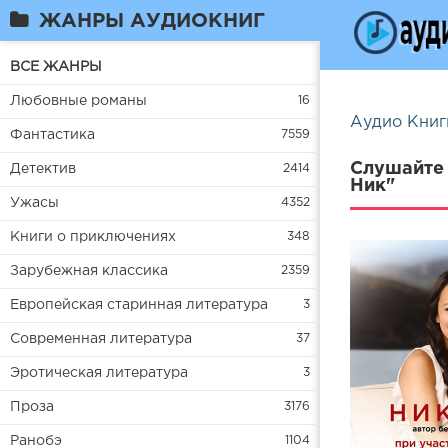
ЖАНРЫ АУДИОКНИГ
ВСЕ ЖАНРЫ
Любовные романы
16
Аудио Книг
Фантастика
7559
Слушайте 
Детектив
2414
Ник"
Ужасы
4352
Книги о приключениях
348
Зарубежная классика
2359
Европейская старинная литература
3
Современная литература
37
Эротическая литература
3
Проза
3176
Ранобэ
1104