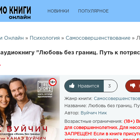
НОВИНКИ
ПОПУЛЯРНОЕ
и Онлайн
»
Психология
»
Самосовершенствование
» ​​
аудиокнигу "​​Любовь без границ. Путь к потр
Нравится
3
Жанр книги:
Самосовершенство
Название:
Любовь без границ. П
Автор:
Вуйчич Ник
Возрастные ограничения:
(18+) 
для совершеннолетних. Для нес
ЗАПРЕЩЕН! Если в книге присутс