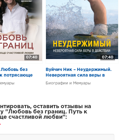
07:40
07:40
 Любовь без
Вуйчич Ник – Неудержимый.
 к потрясающе
Невероятная сила веры в
любви
действии
Мемуары
Биографии и Мемуары
тировать, оставить отзывы на
 "​​Любовь без границ. Путь к
е счастливой любви":