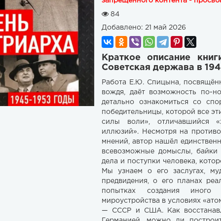
запрещенного контента - просьба
84
Добавлено:
21 май 2026
Краткое описание книг
Советская держава в 194
Работа Е.Ю. Спицына, посвящён
вождя, даёт возможность по-н
детально ознакомиться со спо
победительницы, которой все эт
силы воли», отличавшийся «
иллюзий». Несмотря на против
мнений, автор нашёл единствен
всевозможные домыслы, байки 
дела и поступки человека, кото
Мы узнаем о его заслугах, му
предвидения, о его планах реа
попытках создания иного э
мироустройства в условиях «ат
— СССР и США. Как восстанавл
Германией, можно ли построи