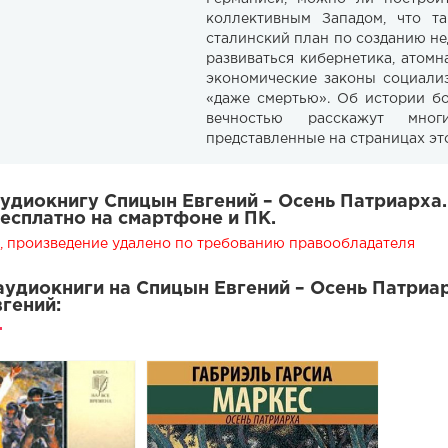
коллективным Западом, что та
сталинский план по созданию н
развиваться кибернетика, атомн
экономические законы социализм
«даже смертью». Об истории бо
вечностью расскажут мног
представленные на страницах это
удиокнигу Спицын Евгений – Осень Патриарха.
есплатно на смартфоне и ПК.
 произведение удалено по требованию правообладателя
удиокниги на Спицын Евгений – Осень Патриарх
гений: