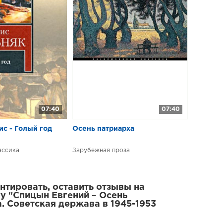
07:40
07:40
с - Голый год
​​Осень патриарха
ассика
Зарубежная проза
тировать, оставить отзывы на
у "Спицын Евгений – Осень
. Советская держава в 1945-1953