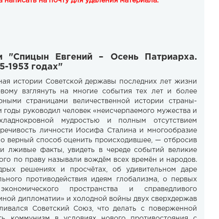
 написать на почту для удаления материала.
и "Спицын Евгений – Осень Патриарха.
5-1953 годах"
ная истории Советской державы последних лет жизни
овому взглянуть на многие события тех лет и более
рными страницами величественной истории страны-
и годы руководил человек «неисчерпаемого мужества и
хладнокровной мудростью и полным отсутствием
оречивость личности Иосифа Сталина и многообразие
но верный способ оценить происходившее, — отбросив
и лживые факты, увидеть в череде событий великие
рого по праву называли вождём всех времён и народов.
дрых решениях и просчётах, об удивительном даре
льного противодействия идеям глобализма, о первых
кономического пространства и справедливого
омной дипломатии» и холодной войны двух сверхдержав
ивался Советский Союз, что делать с поверженной
ть коммунизм в условиях нового противостояния с