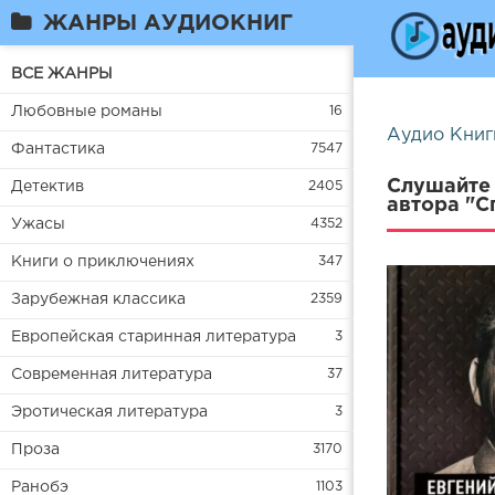
ЖАНРЫ АУДИОКНИГ
ВСЕ ЖАНРЫ
Любовные романы
16
Аудио Книг
Фантастика
7547
Слушайте 
Детектив
2405
автора "С
Ужасы
4352
Книги о приключениях
347
Зарубежная классика
2359
Европейская старинная литература
3
Современная литература
37
Эротическая литература
3
Проза
3170
Ранобэ
1103