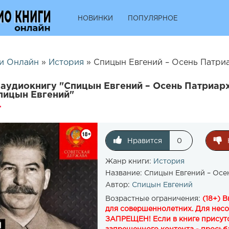
НОВИНКИ
ПОПУЛЯРНОЕ
и Онлайн
»
История
» Спицын Евгений – Осень Патриар
аудиокнигу "Спицын Евгений – Осень Патриарх
пицын Евгений"
Нравится
0
Жанр книги:
История
Название:
Спицын Евгений – Осен
Автор:
Спицын Евгений
Возрастные ограничения:
(18+) 
для совершеннолетних. Для нес
ЗАПРЕЩЕН! Если в книге присутс