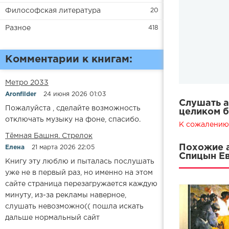
Философская литература
20
Разное
418
Комментарии к книгам:
Метро 2033
Aronfilder
24 июня 2026 01:03
Слушать а
Пожалуйста , сделайте возможность
целиком б
отключать музыку на фоне, спасибо.
К сожалению,
​​Тёмная Башня. Стрелок
Похожие а
Елена
21 марта 2026 22:05
Спицын Ев
Книгу эту люблю и пыталась послушать
уже не в первый раз, но именно на этом
сайте страница перезагружается каждую
минуту, из-за рекламы наверное,
слушать невозможно(( пошла искать
дальше нормальный сайт