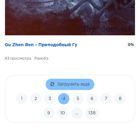
Gu Zhen Ren – Преподобный Гу
0%
83
Ранобэ
Загрузить еще
1
2
3
4
5
6
7
8
9
10
...
138