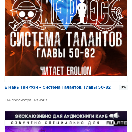
Е Нань Тин Фэн – Система Талантов. Главы 50-82
0%
104
Ранобэ