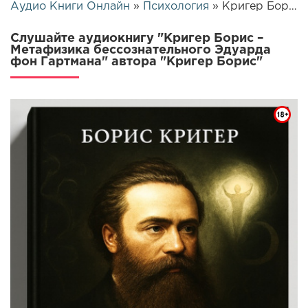
Аудио Книги Онлайн
»
Психология
» Кригер Борис – Метафизика бессознательного Эдуарда фон Гартмана | 25495
Слушайте аудиокнигу "Кригер Борис –
Метафизика бессознательного Эдуарда
фон Гартмана" автора "Кригер Борис"